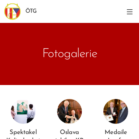
ÖTG
Fotogalerie
Spektakel
Oslava
Medaile