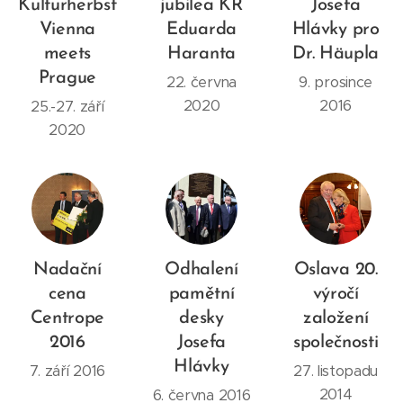
Kulturherbst
jubilea KR
Josefa
Vienna
Eduarda
Hlávky pro
meets
Haranta
Dr. Häupla
Prague
22. června
9. prosince
2020
2016
25.-27. září
2020
Nadační
Odhalení
Oslava 20.
cena
pamětní
výročí
Centrope
desky
založení
2016
Josefa
společnosti
Hlávky
7. září 2016
27. listopadu
2014
6. června 2016