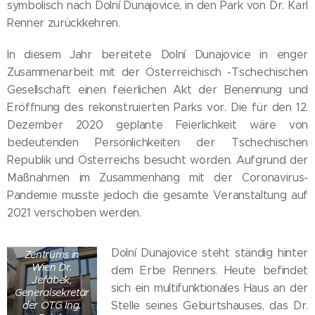
symbolisch nach Dolní Dunajovice, in den Park von Dr. Karl
Renner zurückkehren.
In diesem Jahr bereitete Dolní Dunajovice in enger
Zusammenarbeit mit der Österreichisch -Tschechischen
Gesellschaft einen feierlichen Akt der Benennung und
Eröffnung des rekonstruierten Parks vor. Die für den 12.
Dezember 2020 geplante Feierlichkeit wäre von
bedeutenden Persönlichkeiten der Tschechischen
Republik und Österreichs besucht worden. Aufgrund der
v.l.n.r.
Maßnahmen im Zusammenhang mit der Coronavirus-
Bürgermeister
von Dolní
Pandemie musste jedoch die gesamte Veranstaltung auf
Dunajovice
2021 verschoben werden.
Mag. Hasník,
Direktor des
Tschechischen
Dolní Dunajovice steht ständig hinter
Zentrums in
Wien Dr.
dem Erbe Renners. Heute befindet
Jeřábek,
sich ein multifunktionales Haus an der
Generalsekretär
der ÖTG Ing.
Stelle seines Geburtshauses, das Dr.