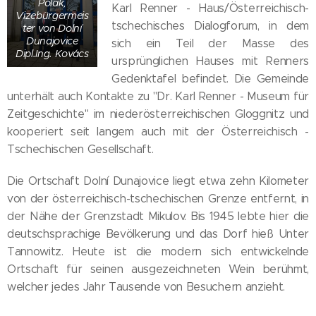
Polak,
Karl Renner - Haus/Österreichisch-
Vizebürgermeis
tschechisches Dialogforum, in dem
ter von Dolní
Dunajovice
sich ein Teil der Masse des
Dipl.Ing. Kovács
ursprünglichen Hauses mit Renners
Gedenktafel befindet. Die Gemeinde
unterhält auch Kontakte zu "Dr. Karl Renner - Museum für
Zeitgeschichte" im niederösterreichischen Gloggnitz und
kooperiert seit langem auch mit der Österreichisch -
Tschechischen Gesellschaft.
Die Ortschaft Dolní Dunajovice liegt etwa zehn Kilometer
von der österreichisch-tschechischen Grenze entfernt, in
der Nähe der Grenzstadt Mikulov. Bis 1945 lebte hier die
deutschsprachige Bevölkerung und das Dorf hieß Unter
Tannowitz. Heute ist die modern sich entwickelnde
Ortschaft für seinen ausgezeichneten Wein berühmt,
welcher jedes Jahr Tausende von Besuchern anzieht.